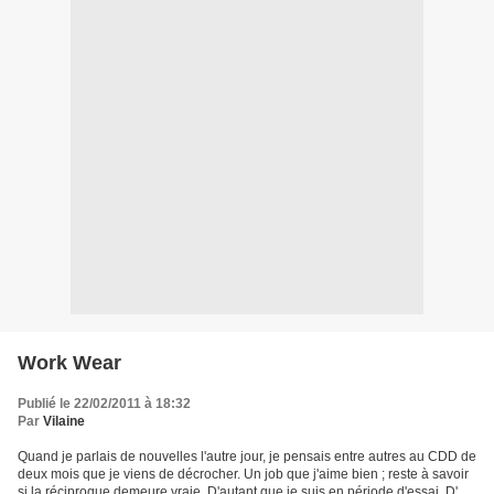
Work Wear
Publié le 22/02/2011 à 18:32
Par
Vilaine
Quand je parlais de nouvelles l'autre jour, je pensais entre autres au CDD de
deux mois que je viens de décrocher. Un job que j'aime bien ; reste à savoir
si la réciproque demeure vraie. D'autant que je suis en période d'essai. D'un