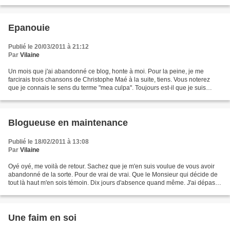
j'ai eu quelques lecteurs-visiteurs-âmes...
Epanouie
Publié le 20/03/2011 à 21:12
Par
Vilaine
Un mois que j'ai abandonné ce blog, honte à moi. Pour la peine, je me
farcirais trois chansons de Christophe Maé à la suite, tiens. Vous noterez
que je connais le sens du terme "mea culpa". Toujours est-il que je suis
revenue, pour une durée indéterminée,...
Blogueuse en maintenance
Publié le 18/02/2011 à 13:08
Par
Vilaine
Oyé oyé, me voilà de retour. Sachez que je m'en suis voulue de vous avoir
abandonné de la sorte. Pour de vrai de vrai. Que le Monsieur qui décide de
tout là haut m'en sois témoin. Dix jours d'absence quand même. J'ai dépassé
le stade du "je me fais désirer,...
Une faim en soi