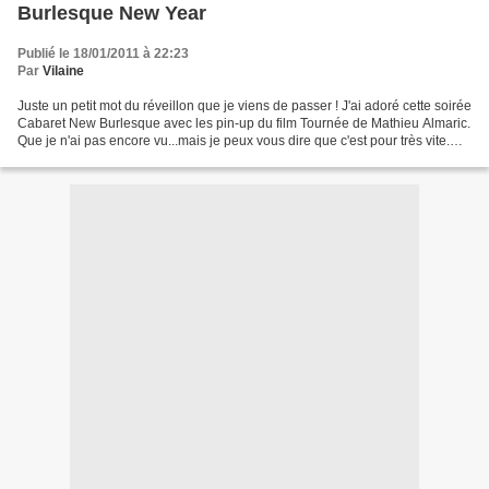
Burlesque New Year
Publié le 18/01/2011 à 22:23
Par
Vilaine
Juste un petit mot du réveillon que je viens de passer ! J'ai adoré cette soirée
Cabaret New Burlesque avec les pin-up du film Tournée de Mathieu Almaric.
Que je n'ai pas encore vu...mais je peux vous dire que c'est pour très vite.
Depuis, j'ai une sacrée...