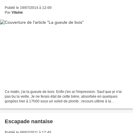
Publié le 19/07/2014 à 12:00
Par
Vilaine
Ce matin, j'ai la gueule de bois. Enfin j'en ai l'impression. Sauf que je n'ai
pas bu la veille. Je ne ferais état de cette bière, absorbée en quelques
gorgées hier à 17h00 sous un soleil de plomb ; recours ultime à la
déshydration qui me guettait insidieusement...
Escapade nantaise
Publié le 08/02/2011 à 17:45