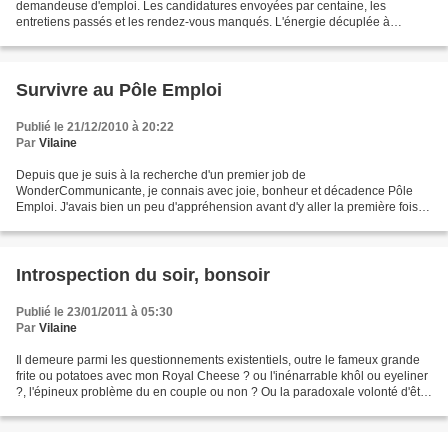
demandeuse d'emploi. Les candidatures envoyées par centaine, les
entretiens passés et les rendez-vous manqués. L'énergie décuplée à
chaque offre, la lueur d'espoir à la perspective...
Survivre au Pôle Emploi
Publié le 21/12/2010 à 20:22
Par
Vilaine
Depuis que je suis à la recherche d'un premier job de
WonderCommunicante, je connais avec joie, bonheur et décadence Pôle
Emploi. J'avais bien un peu d'appréhension avant d'y aller la première fois
mais ce n'est rien à côté de l'appréhension justifiée...
Introspection du soir, bonsoir
Publié le 23/01/2011 à 05:30
Par
Vilaine
Il demeure parmi les questionnements existentiels, outre le fameux grande
frite ou potatoes avec mon Royal Cheese ? ou l'inénarrable khôl ou eyeliner
?, l'épineux problème du en couple ou non ? Ou la paradoxale volonté d'être
deux pour mieux exister soi....