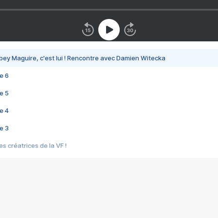
bey Maguire, c'est lui ! Rencontre avec Damien Witecka
e 6
e 5
e 4
e 3
s créatrices de la VF !
e 2
e 1
e Mektoub My Love arrive enfin ! Rencontre avec Shaïn Boumedine et Sal
i : après Toni en famille