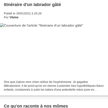
Itinéraire d'un labrador gâté
Publié le 30/01/2011 à 20:26
Par
Vilaine
Dire que j'adore mon chien relève de l'euphémisme. Je gagatise
littéralement. A tel point qu'on en vienne à plaindre mes hypothétiques futurs
enfants, condamnés à subir les lubies d'une potentielle mère juive en
puissance. Mais je crois que je serais...
Ce qu'on raconte à nos mômes