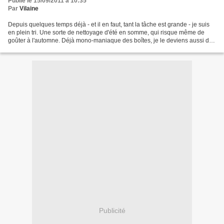
Publié le 15/09/2011 à 10:35
Par
Vilaine
Depuis quelques temps déjà - et il en faut, tant la tâche est grande - je suis
en plein tri. Une sorte de nettoyage d'été en somme, qui risque même de
goûter à l'automne. Déjà mono-maniaque des boîtes, je le deviens aussi des
armoires, placards et autres...
Publicité