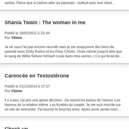
sushis. Parce que si j'adore aller au japonais - surtout avec leur rituel
diabolique de la serviette...
Shania Twain : The woman in me
Publié le 18/01/2011 à 22:44
Par
Vilaine
Je ne vous l'ai pas encore raconté mais je me soupçonne des liens de
parenté avec Dolly Parton et les Dixie Chicks. J'irais même jusqu'à dire que
le sang de Willie Nelson himself coule dans mes veines. ( Ce qui ferait de
moi le fruit d'un improbable ménage...
Carencée en Testostérone
Publié le 21/12/2010 à 17:17
Par
Vilaine
Il y a peu, j'ai pris une grave décision. J'ai rejoint les parias de l'amour. Les
lépreux de la relation intime. Les frustrés du couple. Je me suis inscrite sur
un site de rencontre. J'ai touché le fond les amis. Après avoir vendu mon
âme de jeune Diplômée...