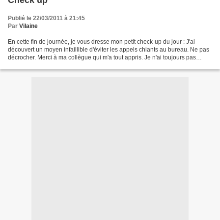
Check up
Publié le 22/03/2011 à 21:45
Par
Vilaine
En cette fin de journée, je vous dresse mon petit check-up du jour : J'ai
découvert un moyen infaillible d'éviter les appels chiants au bureau. Ne pas
décrocher. Merci à ma collègue qui m'a tout appris. Je n'ai toujours pas
résolu l'énigme de mes fournitures...