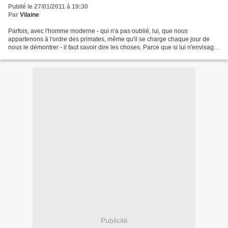
Publié le 27/01/2011 à 19:30
Par
Vilaine
Parfois, avec l'homme moderne - qui n'a pas oublié, lui, que nous
appartenons à l'ordre des primates, même qu'il se charge chaque jour de
nous le démontrer - il faut savoir dire les choses. Parce que si lui n'envisage
pas une soirée digne de ce nom sous...
Publicité