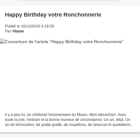
Happy Birthday votre Ronchonnerie
Publié le 16/12/2010 à 18:50
Par
Vilaine
Il y a peu ici, on célébrait l'anniversaire du Miaou. Mon labrachien. Avec
toute la joie, l'entrain et la bonne humeur de circonstance. Un an, déjà. Un
an de léchouilles, de gratte-gratte, de roupillons, de séances bi quotidiennes
de gavage à la croquette,...