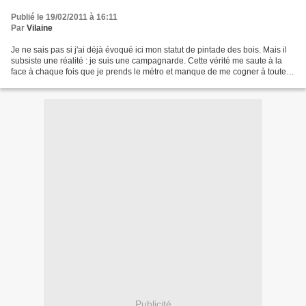
Publié le 19/02/2011 à 16:11
Par
Vilaine
Je ne sais pas si j'ai déjà évoqué ici mon statut de pintade des bois. Mais il
subsiste une réalité : je suis une campagnarde. Cette vérité me saute à la
face à chaque fois que je prends le métro et manque de me cogner à toutes
les parois avec mention...
Publicité