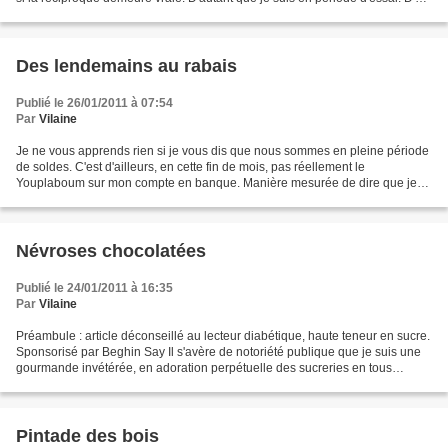
CDD. Autrement dit,...
Des lendemains au rabais
Publié le 26/01/2011 à 07:54
Par
Vilaine
Je ne vous apprends rien si je vous dis que nous sommes en pleine période
de soldes. C'est d'ailleurs, en cette fin de mois, pas réellement le
Youplaboum sur mon compte en banque. Manière mesurée de dire que je
suis fauchée, que si d'ici peu je ne m'auto...
Névroses chocolatées
Publié le 24/01/2011 à 16:35
Par
Vilaine
Préambule : article déconseillé au lecteur diabétique, haute teneur en sucre.
Sponsorisé par Beghin Say Il s'avère de notoriété publique que je suis une
gourmande invétérée, en adoration perpétuelle des sucreries en tous
genres. Ainsi, pour que vous mesuriez...
Pintade des bois