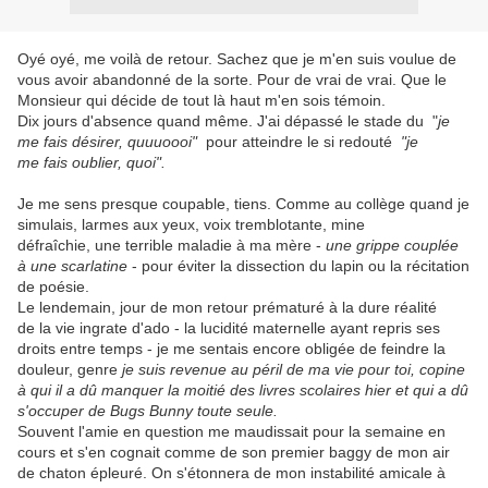
Oyé oyé, me voilà de retour. Sachez que je m'en suis voulue de
vous avoir abandonné de la sorte. Pour de vrai de vrai. Que le
Monsieur qui décide de tout là haut m'en sois témoin.
Dix jours d'absence quand même. J'ai dépassé le stade du "
je
me fais désirer, quuuoooi"
pour atteindre le si redouté
"je
me fais oublier, quoi".
Je me sens presque coupable, tiens. Comme au collège quand je
simulais, larmes aux yeux, voix tremblotante, mine
défraîchie, une terrible maladie à ma mère -
une grippe couplée
à une scarlatine
- pour éviter la dissection du lapin ou la récitation
de poésie.
Le lendemain, jour de mon retour prématuré à la dure réalité
de la vie ingrate d'ado - la lucidité maternelle ayant repris ses
droits entre temps - je me sentais encore obligée de feindre la
douleur, genre
je suis revenue au péril de ma vie pour toi, copine
à qui il a dû manquer la moitié des livres scolaires hier et qui a dû
s'occuper de Bugs Bunny toute seule.
Souvent l'amie en question me maudissait pour la semaine en
cours et s'en cognait comme de son premier baggy de mon air
de chaton épleuré. On s'étonnera de mon instabilité amicale à