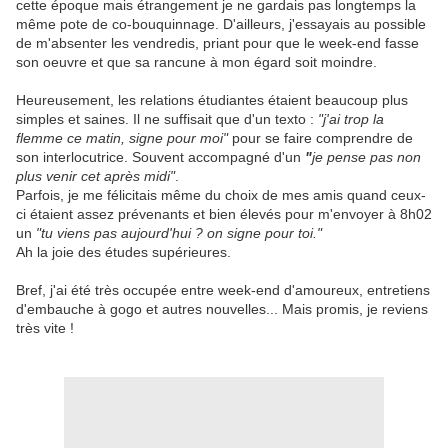
cette époque mais étrangement je ne gardais pas longtemps la
même pote de co-bouquinnage. D'ailleurs, j'essayais au possible
de m'absenter les vendredis, priant pour que le week-end fasse
son oeuvre et que sa rancune à mon égard soit moindre.
Heureusement, les relations étudiantes étaient beaucoup plus
simples et saines. Il ne suffisait que d'un texto :
"j'ai trop la
flemme ce matin, signe pour moi"
pour se faire comprendre de
son interlocutrice. Souvent accompagné d'un
"
je pense pas non
plus venir cet après midi"
.
Parfois, je me félicitais même du choix de mes amis quand ceux-
ci étaient assez prévenants et bien élevés pour m'envoyer à 8h02
un
"tu viens pas aujourd'hui ? on signe pour toi."
Ah la joie des études supérieures.
Bref, j'ai été très occupée entre week-end d'amoureux, entretiens
d'embauche à gogo et autres nouvelles... Mais promis, je reviens
très vite !