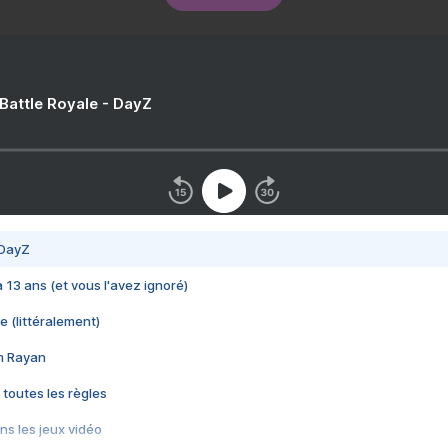
 Battle Royale - DayZ
 DayZ
 a 13 ans (et vous l'avez ignoré)
e (littéralement)
im Rayan
 toutes les règles
s les jeux vidéo