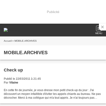
Publicité
MENU
Accueil
» MOBILE.ARCHIVES
MOBILE.ARCHIVES
Check up
Publié le 22/03/2011 à 21:45
Par
Vilaine
En cette fin de journée, je vous dresse mon petit check-up du jour : J'ai
découvert un moyen infaillible d'éviter les appels chiants au bureau. Ne pas
décrocher. Merci à ma collègue qui m'a tout appris. Je n'ai toujours pas
résolu l'énigme de mes fournitures...